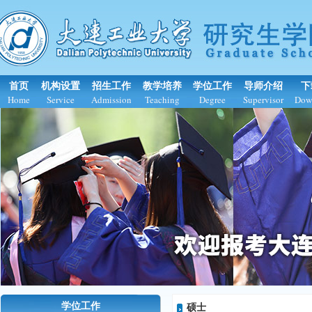
首页
机构设置
招生工作
教学培养
学位工作
导师介绍
下
Home
Service
Admission
Teaching
Degree
Supervisor
Dow
学位工作
硕士