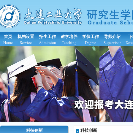
首页
机构设置
招生工作
教学培养
学位工作
导师介绍
下
Home
Service
Admission
Teaching
Degree
Supervisor
Dow
科技创新
科技创新