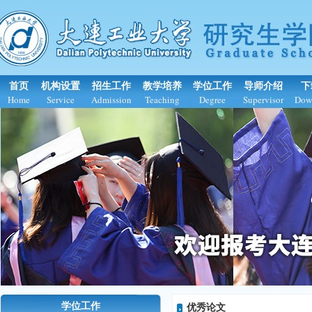
首页
机构设置
招生工作
教学培养
学位工作
导师介绍
下
Home
Service
Admission
Teaching
Degree
Supervisor
Dow
学位工作
优秀论文