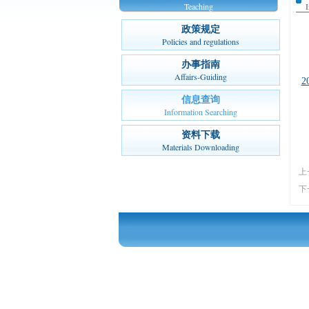
Teaching
政策规定
Policies and regulations
办事指南
Affairs-Guiding
2
信息查询
Information Searching
资料下载
Materials Downloading
上
下