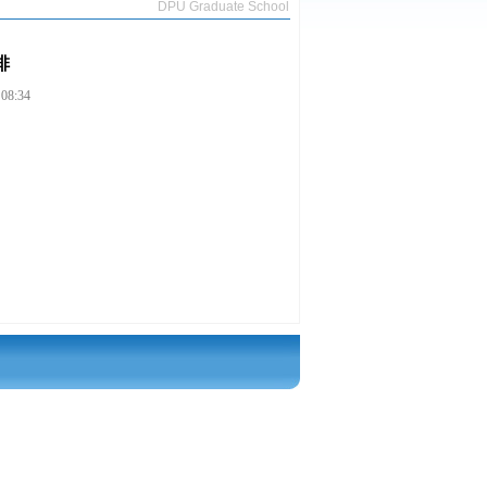
DPU Graduate School
排
8:34