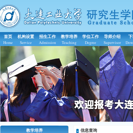
首页
机构设置
招生工作
教学培养
学位工作
导师介绍
下
Home
Service
Admission
Teaching
Degree
Supervisor
Dow
教学培养
信息查询