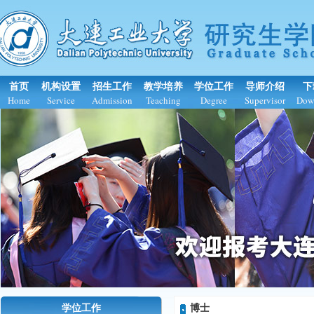
首页
机构设置
招生工作
教学培养
学位工作
导师介绍
下
Home
Service
Admission
Teaching
Degree
Supervisor
Dow
学位工作
博士