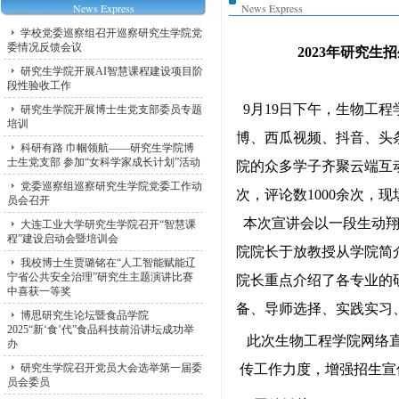
News Express
News Express
学校党委巡察组召开巡察研究生学院党
委情况反馈会议
2023年研究
研究生学院开展AI智慧课程建设项目阶
段性验收工作
9月19日下午，生物工
研究生学院开展博士生党支部委员专题
培训
博、西瓜视频、抖音、头
科研有路 巾帼领航——研究生学院博
士生党支部 参加“女科学家成长计划”活动
院的众多学子齐聚云端互动
党委巡察组巡察研究生学院党委工作动
次，评论数1000余次，
员会召开
本次宣讲会以一段生动翔
大连工业大学研究生学院召开“智慧课
程”建设启动会暨培训会
院院长于放教授从学院简
我校博士生贾璐铭在“人工智能赋能辽
宁省公共安全治理”研究生主题演讲比赛
院长重点介绍了各专业的
中喜获一等奖
备、导师选择、实践实习
博思研究生论坛暨食品学院
2025“新‘食’代”食品科技前沿讲坛成功举
此次生物工程学院网络直
办
研究生学院召开党员大会选举第一届委
传工作力度，增强招生宣
员会委员