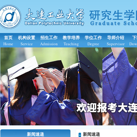
首页
机构设置
招生工作
教学培养
学位工作
导师介绍
下
Home
Service
Admission
Teaching
Degree
Supervisor
Dow
新闻速递
新闻速递