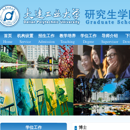
首页
机构设置
招生工作
教学培养
学位工作
导师介绍
下
Home
Service
Admission
Teaching
Degree
Supervisor
Dow
学位工作
博士