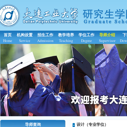
首页
机构设置
招生工作
教学培养
学位工作
导师介绍
下
Home
Service
Admission
Teaching
Degree
Supervisor
Dow
导师查询
设计（专业学位）