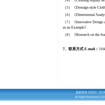
（4）《Clothing display desi
（5）《Densign-style Clothi
（6）《Dimensional Analysis 
（7）《Innovative Design and
as an Example》
（8）《Research on the feasib
7、联系方式 E-mail
：
316
版权所有 ©2013 - 2
All Right Reserved ©20