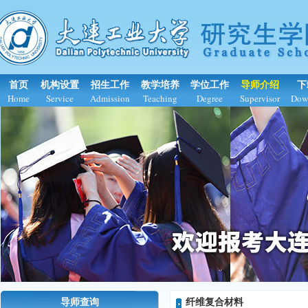
首页
机构设置
招生工作
教学培养
学位工作
导师介绍
下
Home
Service
Admission
Teaching
Degree
Supervisor
Dow
导师查询
纤维复合材料