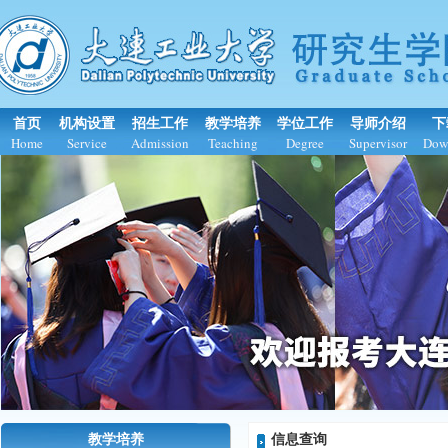
首页
机构设置
招生工作
教学培养
学位工作
导师介绍
下
Home
Service
Admission
Teaching
Degree
Supervisor
Dow
教学培养
信息查询