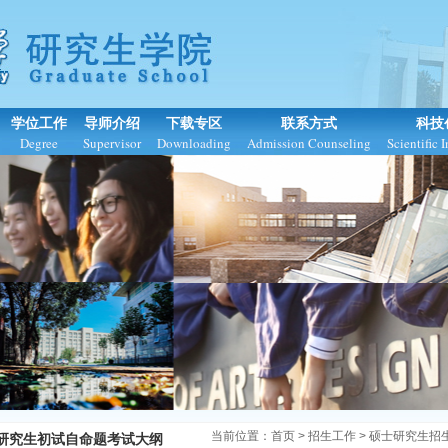
学位工作
导师介绍
下载专区
联系方式
科技
Degree
Supervisor
Downloading
Admission Counseling
Scientific 
当前位置：
首页
>
招生工作
> 硕士研究生招生
研究生初试自命题考试大纲