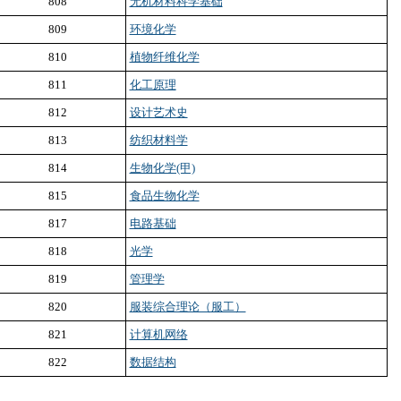
808
无机材料科学基础
809
环境化学
810
植物纤维化学
811
化工原理
812
设计艺术史
813
纺织材料学
814
生物化学(甲)
815
食品生物化学
817
电路基础
818
光学
819
管理学
820
服装综合理论（服工）
821
计算机网络
822
数据结构