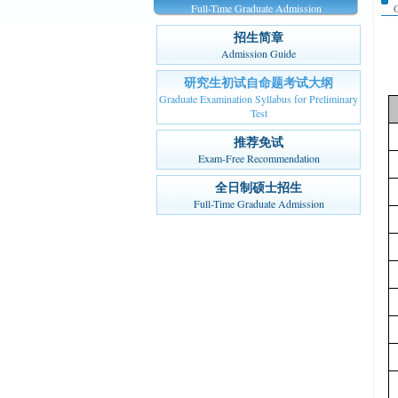
Full-Time Graduate Admission
G
招生简章
Admission Guide
研究生初试自命题考试大纲
Graduate Examination Syllabus for Preliminary
Test
推荐免试
Exam-Free Recommendation
全日制硕士招生
Full-Time Graduate Admission