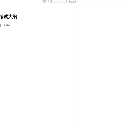
DPU Graduate School
考试大纲
14:44