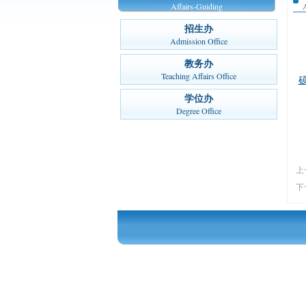
Affairs-Guiding
招生办
Admission Office
教务办
Teaching Affairs Office
学位办
Degree Office
上
下