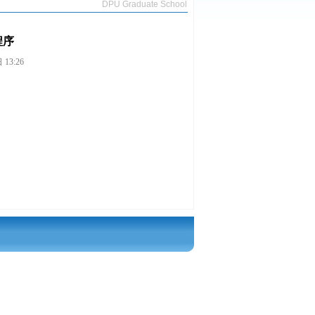
DPU Graduate School
程序
13:26