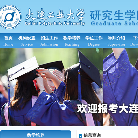
首页
机构设置
招生工作
教学培养
学位工作
导师介绍
下
Home
Service
Admission
Teaching
Degree
Supervisor
Dow
教学培养
信息查询