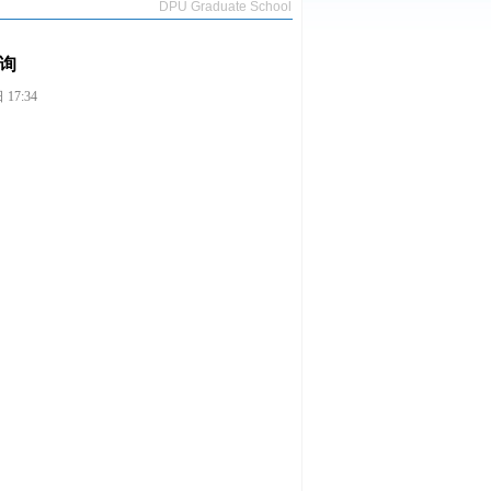
DPU Graduate School
查询
17:34