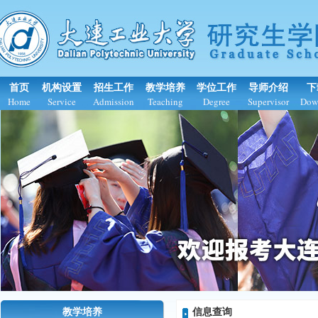
首页
机构设置
招生工作
教学培养
学位工作
导师介绍
下
Home
Service
Admission
Teaching
Degree
Supervisor
Dow
教学培养
信息查询