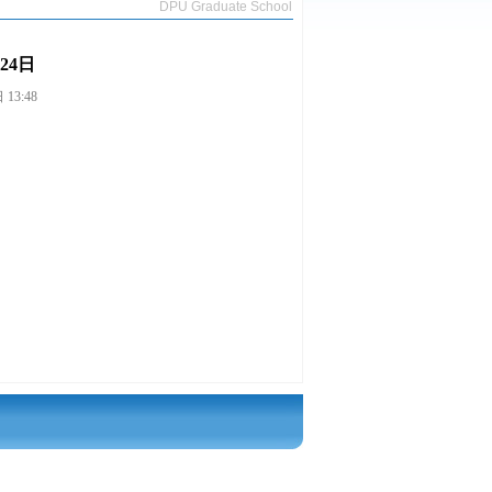
DPU Graduate School
24日
13:48