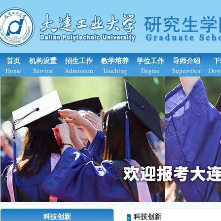
首页
机构设置
招生工作
教学培养
学位工作
导师介绍
下
Home
Service
Admission
Teaching
Degree
Supervisor
Dow
科技创新
科技创新