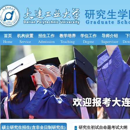
首页
机构设置
招生工作
教学培养
学位工作
导师介绍
下
Home
Service
Admission
Teaching
Degree
Supervisor
Dow
硕士研究生招生(含非全日制研究生)
研究生初试自命题考试大纲