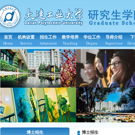
首页
机构设置
招生工作
教学培养
学位工作
导师介绍
下
Home
Service
Admission
Teaching
Degree
Supervisor
Dow
博士招生
博士招生