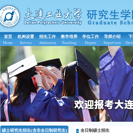
首页
机构设置
招生工作
教学培养
学位工作
导师介绍
下
Home
Service
Admission
Teaching
Degree
Supervisor
Dow
硕士研究生招生(含非全日制研究生)
全日制硕士招生