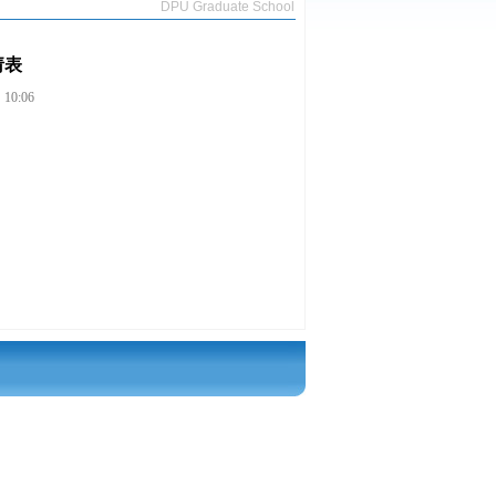
DPU Graduate School
请表
0:06