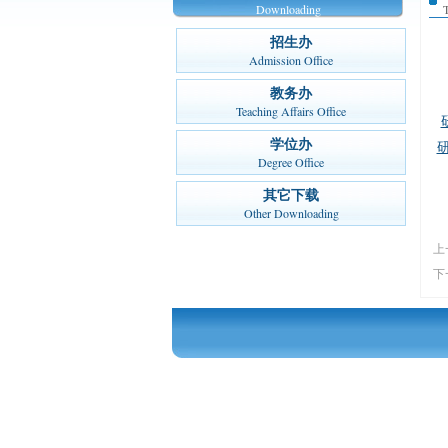
Downloading
T
招生办
Admission Office
教务办
Teaching Affairs Office
学位办
Degree Office
其它下载
Other Downloading
上
下