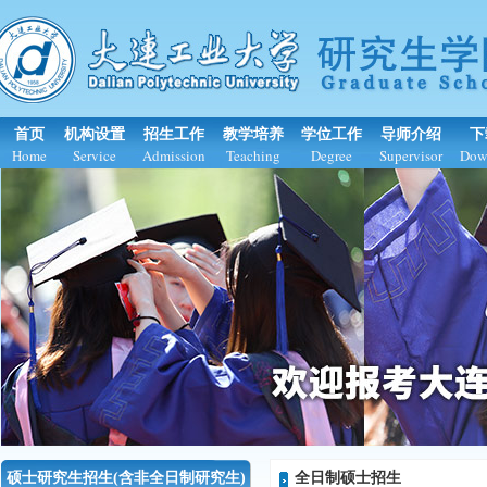
首页
机构设置
招生工作
教学培养
学位工作
导师介绍
下
Home
Service
Admission
Teaching
Degree
Supervisor
Dow
硕士研究生招生(含非全日制研究生)
全日制硕士招生