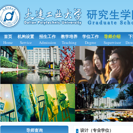
首页
机构设置
招生工作
教学培养
学位工作
导师介绍
下
Home
Service
Admission
Teaching
Degree
Supervisor
Dow
导师查询
设计（专业学位）