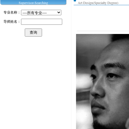
Supervisor-Searching
Art Design(Specialty Degree)
专业名称：
导师姓名：