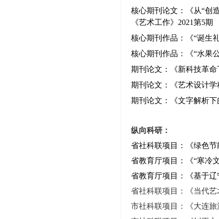
核心期刊
论文
：《从“创
《艺术工作》2021第5期
核心期刊
作品
：《“诞生
核心期刊
作品
：《“水果
期刊
论文
：《新科技革命
期刊
论文
：《艺术设计学
期刊
论文
：《文字解析下
纵向
科研：
省社科联项目：《
绿色节
省教育厅
项目
：《
“寒冷
省教育厅
项目
：《
基于辽
省社科联
项目
：《
当代艺
市社科联
项目
：《
大连旅