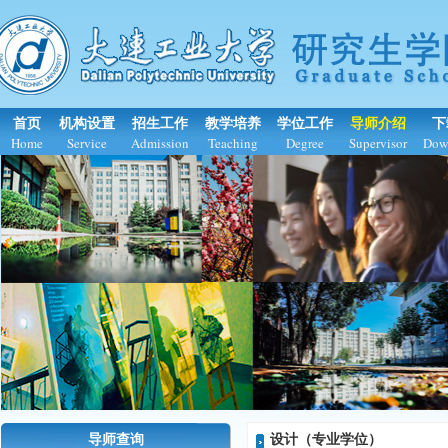
首页
机构设置
招生工作
教学培养
学位工作
导师介绍
下
Home
Service
Admission
Teaching
Degree
Supervisor
Dow
导师查询
设计（专业学位）