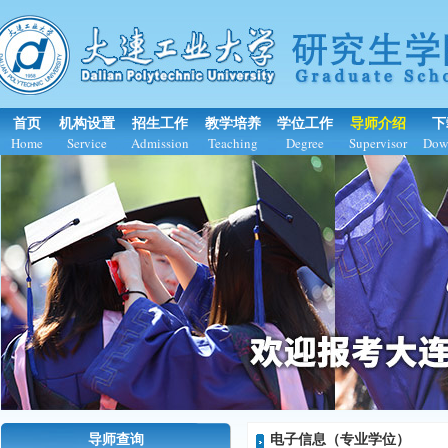
首页
机构设置
招生工作
教学培养
学位工作
导师介绍
下
Home
Service
Admission
Teaching
Degree
Supervisor
Dow
导师查询
电子信息（专业学位）