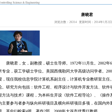
ontrolling Science & Engineering
唐晓君
浏览次数：26314 更新时间：2014年1月2日 1
唐晓
君，女，副教授，硕士生导师。
1972
年
11
月生。
2002
年
6
术专业，获工学硕士学位。美国西俄勒冈大学高级访问学者。
200
授，现任我校信息学院计算机系副主任，计算机专业教研室主任
论。研究方向包括：软件工程、程序设计与软件开发方法、软件
程方法与技术》课程，为本科生开设《软件工程导论》、《操作
为主要参与者参与纵向科研项目及横向科研项目多项，在国内外
篇，其中
EI
检索
4
篇。著作
2
部。
2008
年大连市优秀
IT
教师。