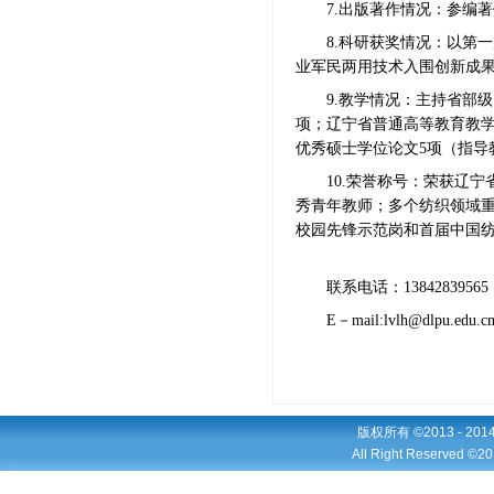
7.出版著作情况：参编著
8.科研获奖情况：
以第一
业军民两用技术入围创新成果
9.教学情况：
主持省部级
项；辽宁省普通高等教育教学
优秀硕士学位论文5项（指导
10.荣誉称号：
荣获辽宁
秀青年教师；多个纺织领域
校园先锋示范岗和首届中国
联系电话：
13842839565
E－mail:lvlh@dlpu.edu.c
版权所有 ©2013 - 2
All Right Reserved ©20