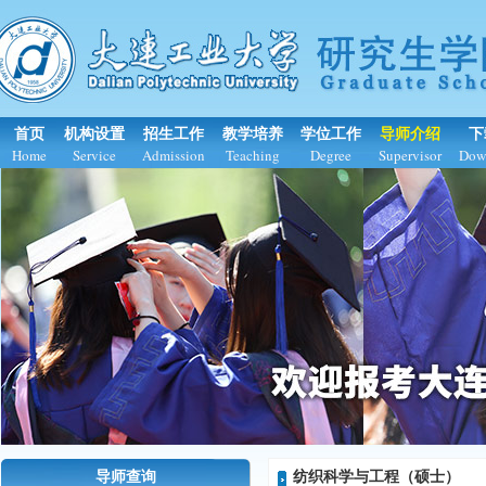
首页
机构设置
招生工作
教学培养
学位工作
导师介绍
下
Home
Service
Admission
Teaching
Degree
Supervisor
Dow
导师查询
纺织科学与工程（硕士）