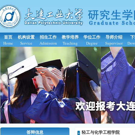
首页
机构设置
招生工作
教学培养
学位工作
导师介绍
下
Home
Service
Admission
Teaching
Degree
Supervisor
Dow
答辩信息
轻工与化学工程学院