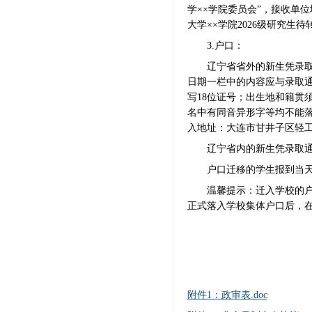
学××学院委员会”，接收单
大学××学院
2026
级研究生待
3.
户口：
辽宁省省外的新生凭录
日期一栏中的内容应与录取
写
18
位证号；出生地和籍贯
名中有同音异形字等均不能
入地址：大连市甘井子区轻
辽宁省内的新生凭录取
户口迁移的学生报到当
温馨提示：迁入学校的
正式落入学校集体户口后，
附件1：政审表.doc