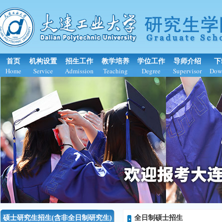
首页
机构设置
招生工作
教学培养
学位工作
导师介绍
下
Home
Service
Admission
Teaching
Degree
Supervisor
Dow
硕士研究生招生(含非全日制研究生)
全日制硕士招生