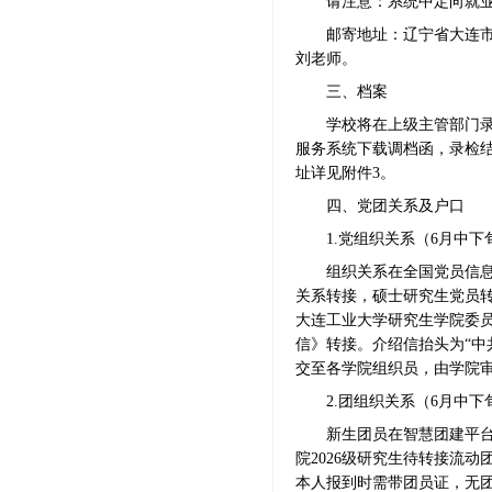
请注意：系统中定向就
邮寄地址：辽宁省大连
刘老师。
三、档案
学校将在上级主管部门
服务系统下载调档函，录检
址详见附件
3
。
四、党团关系及户口
1.
党组织关系（
6
月中下
组织关系在全国党员信
关系转接，硕士研究生党员
大连工业大学研究生学院委
信》转接。介绍信抬头为“中
交至各学院组织员，由学院
2.
团组织关系（
6
月中下
新生团员在智慧团建平
院
2026
级研究生待转接流动
本人报到时需带团员证，无