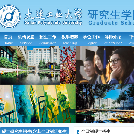
首页
机构设置
招生工作
教学培养
学位工作
导师介绍
下
Home
Service
Admission
Teaching
Degree
Supervisor
Dow
硕士研究生招生(含非全日制研究生)
全日制硕士招生