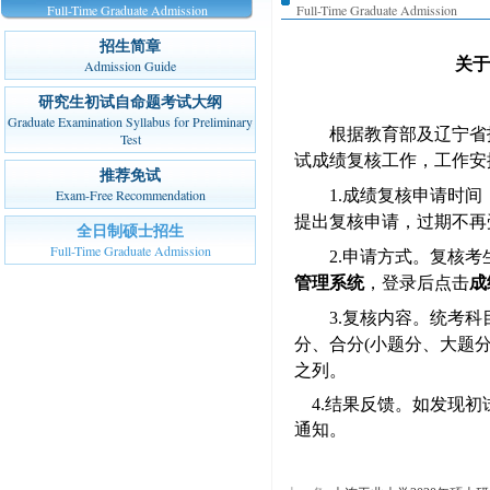
Full-Time Graduate Admission
Full-Time Graduate Admission
招生简章
关于
Admission Guide
研究生初试自命题考试大纲
Graduate Examination Syllabus for Preliminary
根据教育部及
辽宁省
Test
试成绩复核工作
，工作安
推荐免试
Exam-Free Recommendation
1.成绩复核申请时间
提出复核申请，过期不再
全日制硕士招生
Full-Time Graduate Admission
2.申请方式。
复核考
管理系统
，登录后点击
成
3.复核内容。统考
分、合分
(小题分、大题
之列。
4.结果反馈。如发现初
通知。