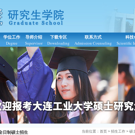
学位工作
导师介绍
下载专区
联系方式
科技
Degree
Supervisor
Downloading
Admission Counseling
Scientific 
当前位置：
首页
>
招生工作
> 硕
全日制硕士招生