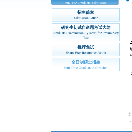
Full-Time Graduate Admission
招生简章
Admission Guide
研究生初试自命题考试大纲
Graduate Examination Syllabus for Preliminary
Test
推荐免试
Exam-Free Recommendation
全日制硕士招生
Full-Time Graduate Admission
上
下