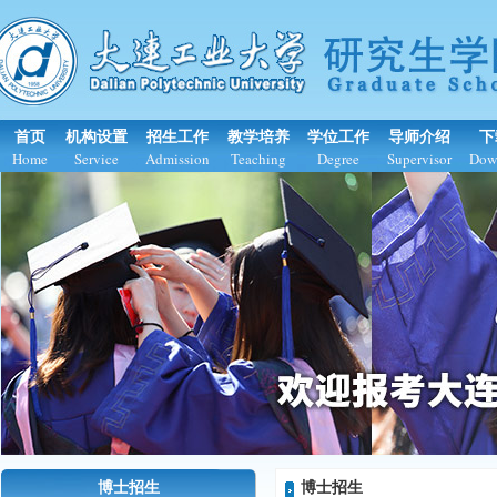
首页
机构设置
招生工作
教学培养
学位工作
导师介绍
下
Home
Service
Admission
Teaching
Degree
Supervisor
Dow
博士招生
博士招生