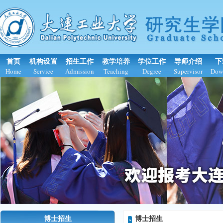
首页
机构设置
招生工作
教学培养
学位工作
导师介绍
下
Home
Service
Admission
Teaching
Degree
Supervisor
Dow
博士招生
博士招生