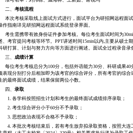
二、
考核流程
本次考核采取线上面试方式进行，面试平台为研招网远程面
操作指南详见研招网远程面试系统登录界面。
考生需携带有效身份证件参加考核。每位考生面试时间为30mi
述、考官提问考核等环节。PPT讲述时间1
5min以内,主要从硕
科研打算、计划与努力方向等方面进行阐述。面试全过程录音录
三、
成绩计算
每位考生考核总分为
100分，包括外语能力30分、科研成果4
项表现分别打分后相加即为该考官的综合评分，所有考官的综合
生的最终面试成绩，结果保留两位小数。
四、
录取
1. 各学科按照招生计划和考生的最终面试成绩排序录取；
2.
考生综合评分小于
60分不予录取；
3. 思想政治表现不合格不予录取；
4. 本批次考核结束后，若有考生放弃拟录取资格，按照
大连
生章程（大工大校发〔2024〕329号）相关要求执行递补录取工