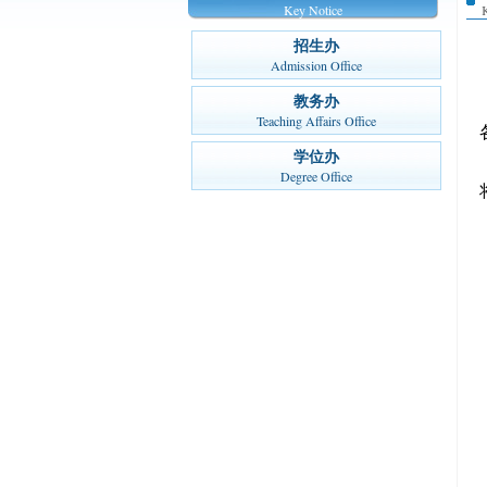
Key Notice
招生办
Admission Office
教务办
Teaching Affairs Office
学位办
Degree Office