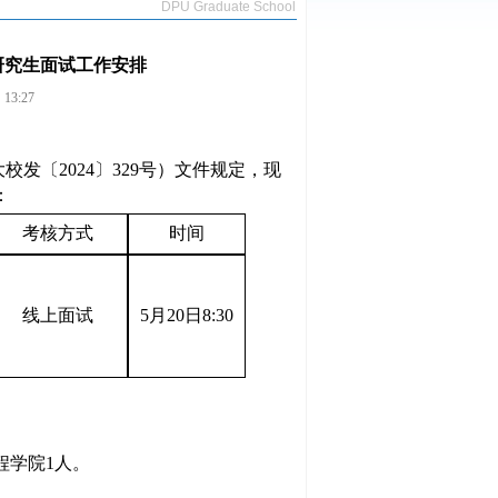
DPU Graduate School
研究生面试工作安排
3:27
校发〔2024〕329号）文件规定，现
：
考核方式
时间
线
上
面试
5月20日8:30
程学院1人。