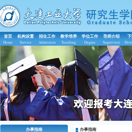
首页
机构设置
招生工作
教学培养
学位工作
导师介绍
下
Home
Service
Admission
Teaching
Degree
Supervisor
Dow
办事指南
办事指南