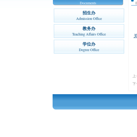
Documents
招生办
Admission Office
教务办
Teaching Affairs Office
学位办
Degree Office
上
下