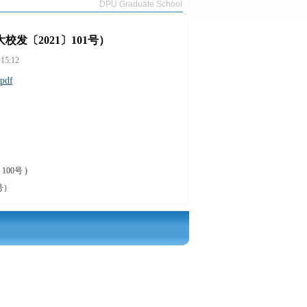
DPU Graduate School
发〔2021〕101号）
5:12
df
0号 )
号）