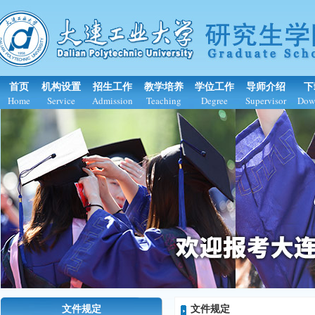
首页
机构设置
招生工作
教学培养
学位工作
导师介绍
下
Home
Service
Admission
Teaching
Degree
Supervisor
Dow
文件规定
文件规定