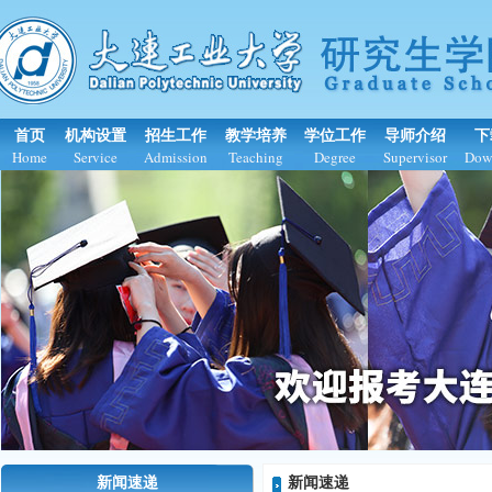
首页
机构设置
招生工作
教学培养
学位工作
导师介绍
下
Home
Service
Admission
Teaching
Degree
Supervisor
Dow
新闻速递
新闻速递