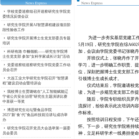
News Express
News Express
学校党委巡察组召开巡察研究生学院党
委情况反馈会议
研究生学院开展AI智慧课程建设项目阶
段性验收工作
为进一步夯实基层党建工
研究生学院开展博士生党支部委员专题
培训
5
月
19
日，研究生学院在综
A602
加，会议由学院党委书记张晓丹
科研有路 巾帼领航——研究生学院博
士生党支部 参加“女科学家成长计划”活动
开班仪式上，张晓丹作了开班
党委巡察组巡察研究生学院党委工作动
学习，进一步明确工作职责、提
员会召开
位，深刻把握博士生党支部工作
大连工业大学研究生学院召开“智慧课
引领博士生成长成才。
程”建设启动会暨培训会
仪式结束后，学院邀请校党委
我校博士生贾璐铭在“人工智能赋能辽
读，为进一步规范党支部工作提
宁省公共安全治理”研究生主题演讲比赛
随后，学院专职组织员罗丹实
中喜获一等奖
流探讨，纷纷表示此次培训内容
博思研究生论坛暨食品学院
作标准。
2025“新‘食’代”食品科技前沿讲坛成功举
按照培训日程安排，下午还组
办
怀。下一步，研究生学院将持续
研究生学院召开党员大会选举第一届委
员会委员
神，立足科研学术一线勇担使命