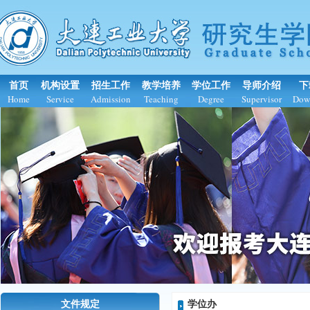
首页
机构设置
招生工作
教学培养
学位工作
导师介绍
下
Home
Service
Admission
Teaching
Degree
Supervisor
Dow
文件规定
学位办