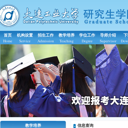
首页
机构设置
招生工作
教学培养
学位工作
导师介绍
下
Home
Service
Admission
Teaching
Degree
Supervisor
Dow
教学培养
信息查询