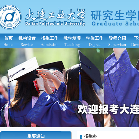
首页
机构设置
招生工作
教学培养
学位工作
导师介绍
下
Home
Service
Admission
Teaching
Degree
Supervisor
Dow
重要通知
招生办