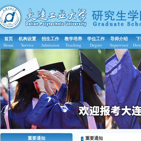
首页
机构设置
招生工作
教学培养
学位工作
导师介绍
下
Home
Service
Admission
Teaching
Degree
Supervisor
Dow
重要通知
重要通知