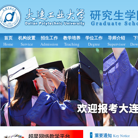
首页
机构设置
招生工作
教学培养
学位工作
导师介绍
下
Home
Service
Admission
Teaching
Degree
Supervisor
Dow
Key Notice
重要通知